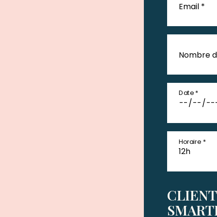
Email *
Nombre d
Date *
Horaire *
CLIENT
SMART